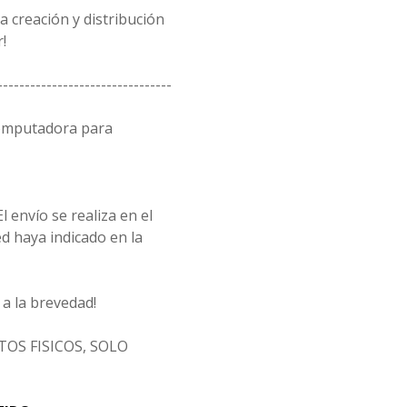
 creación y distribución
!
--------------------------------
computadora para
l envío se realiza en el
d haya indicado en la
a la brevedad!
OS FISICOS, SOLO