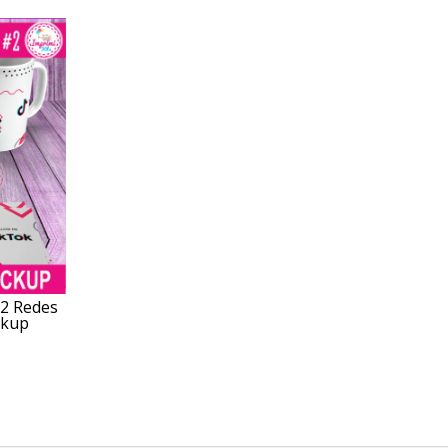
#2 Redes
ckup