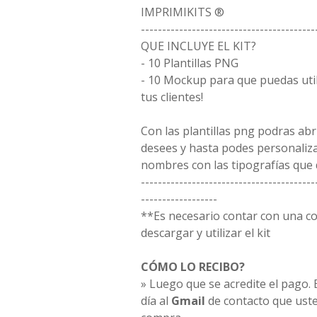
IMPRIMIKITS ®
-----------------------------------------
QUE INCLUYE EL KIT?
- 10 Plantillas PNG
- 10 Mockup para que puedas uti
tus clientes!
Con las plantillas png podras ab
desees y hasta podes personaliz
nombres con las tipografías que 
-----------------------------------------
------------------
**Es necesario contar con una 
descargar y utilizar el kit
CÓMO LO RECIBO?
» Luego que se acredite el pago. E
día al
Gmail
de contacto que uste