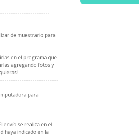
---------------------------
lizar de muestrario para
rirlas en el programa que
arlas agregando fotos y
quieras!
--------------------------------
computadora para
l envío se realiza en el
d haya indicado en la