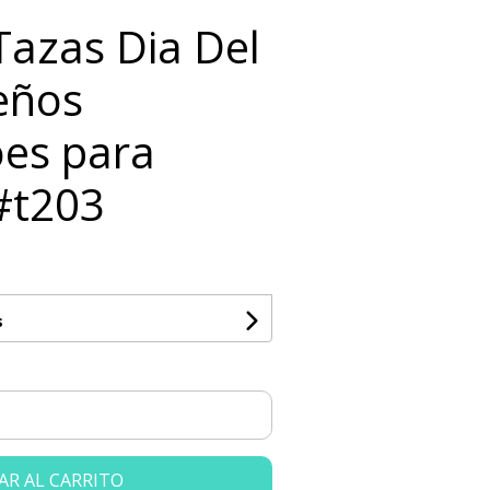
 Tazas Dia Del
eños
es para
#t203
s
AR AL CARRITO