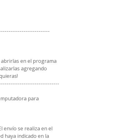
---------------------------
 abrirlas en el programa
alizarlas agregando
quieras!
--------------------------------
computadora para
l envío se realiza en el
d haya indicado en la