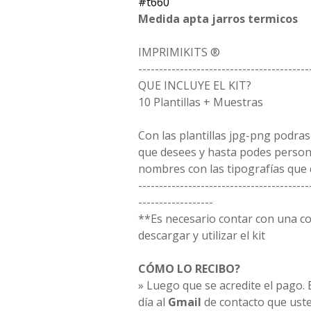
#t660
Medida apta jarros termicos
IMPRIMIKITS ®
-----------------------------------------
QUE INCLUYE EL KIT?
10 Plantillas + Muestras
Con las plantillas jpg-png podras
que desees y hasta podes person
nombres con las tipografías que 
-----------------------------------------
------------------
**Es necesario contar con una 
descargar y utilizar el kit
CÓMO LO RECIBO?
» Luego que se acredite el pago. E
día al
Gmail
de contacto que uste