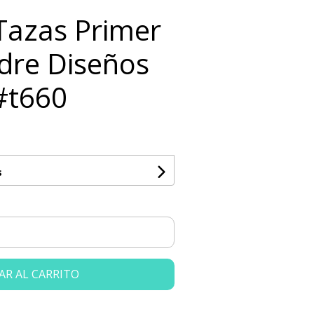
 Tazas Primer
adre Diseños
#t660
s
AR AL CARRITO