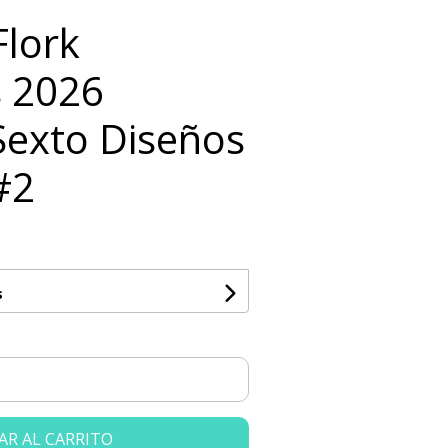
Flork
 2026
exto Diseños
#2
s
AR AL CARRITO