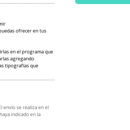
--------------------------------
mir
puedas ofrecer en tus
rirlas en el programa que
arlas agregando
s tipografías que
--------------------------------
l envío se realiza en el
 haya indicado en la