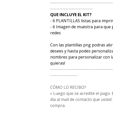
-----------------------------------------
----------------------------
QUE INCLUYE EL KIT?
- 6 PLANTILLAS listas para impri
- 6 Imagen de muestra para que 
redes
Con las plantillas png podras ab
desees y hasta podes personaliz
nombres para personalizar con la
quieras!
-----------------------------------------
------------------
CÓMO LO RECIBO?
» Luego que se acredite el pago. E
día al mail de contacto que usted
compra.