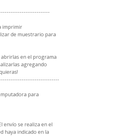
---------------------------
a imprimir
lizar de muestrario para
 abrirlas en el programa
alizarlas agregando
quieras!
--------------------------------
computadora para
l envío se realiza en el
d haya indicado en la