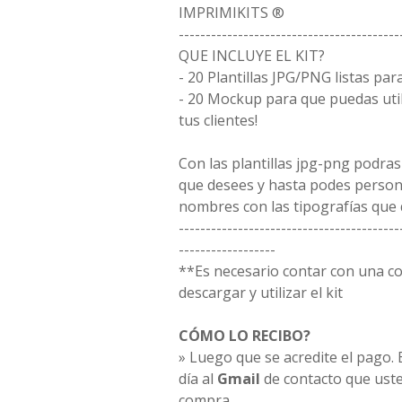
IMPRIMIKITS ®
-----------------------------------------
QUE INCLUYE EL KIT?
- 20 Plantillas JPG/PNG listas par
- 20 Mockup para que puedas uti
tus clientes!
Con las plantillas jpg-png podras
que desees y hasta podes person
nombres con las tipografías que 
-----------------------------------------
------------------
**Es necesario contar con una 
descargar y utilizar el kit
CÓMO LO RECIBO?
» Luego que se acredite el pago. E
día al
Gmail
de contacto que uste
compra.