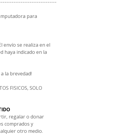
--------------------------------
computadora para
l envío se realiza en el
d haya indicado en la
a la brevedad!
OS FISICOS, SOLO
TIDO
tir, regalar o donar
les comprados y
alquier otro medio.