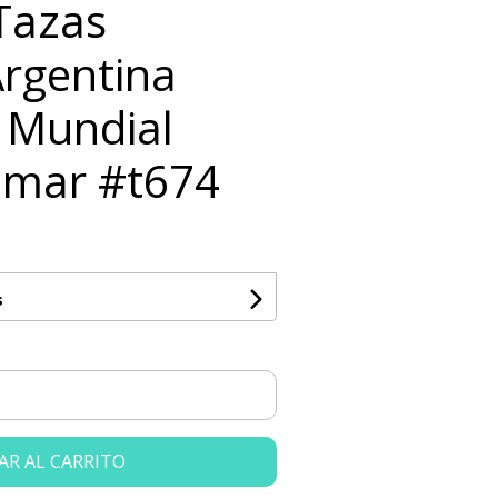
 Tazas
Argentina
 Mundial
imar #t674
s
AR AL CARRITO