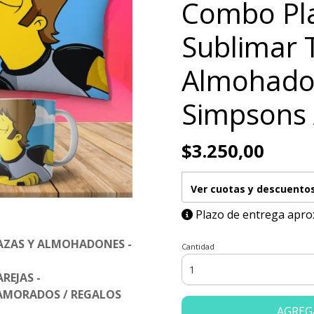
Combo Pla
Sublimar 
Almohado
Simpsons
$3.250,00
Ver cuotas y descuento
Plazo de entrega apro
AZAS Y ALMOHADONES -
Cantidad
REJAS -
NAMORADOS / REGALOS
AGREG