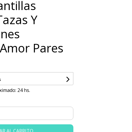
ntillas
Tazas Y
nes
 Amor Pares
s
ximado: 24 hs.
AR AL CARRITO