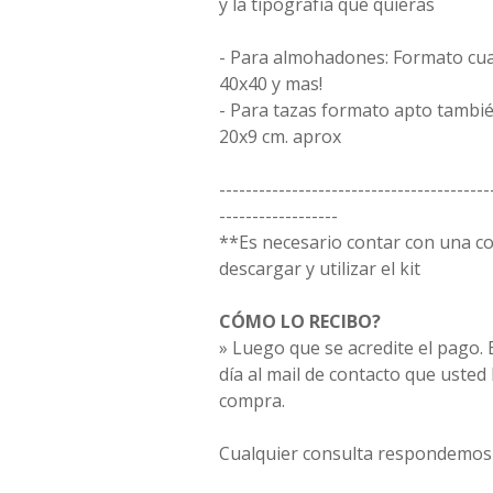
y la tipografía que quieras
- Para almohadones: Formato cua
40x40 y mas!
- Para tazas formato apto tambié
20x9 cm. aprox
-----------------------------------------
------------------
**Es necesario contar con una 
descargar y utilizar el kit
CÓMO LO RECIBO?
» Luego que se acredite el pago. E
día al mail de contacto que usted
compra.
Cualquier consulta respondemos 