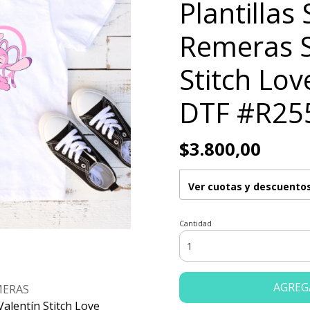
Plantillas
Remeras S
Stitch Lo
DTF #R25
$3.800,00
Ver cuotas y descuento
Cantidad
AGREG
MERAS
Valentín Stitch Love