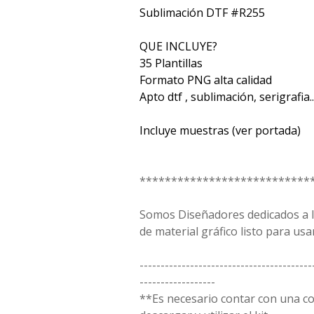
Sublimación DTF #R255
QUE INCLUYE?
35 Plantillas
Formato PNG alta calidad
Apto dtf , sublimación, serigrafia...
Incluye muestras (ver portada)
***************************
Somos Diseñadores dedicados a la
de material gráfico listo para usar
-----------------------------------------
------------------
**Es necesario contar con una 