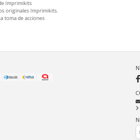
de Imprimikits
s originales Imprimikits.
la toma de acciones
N
C
N