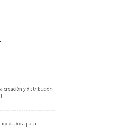
.
*
 creación y distribución
!
--------------------------------
computadora para