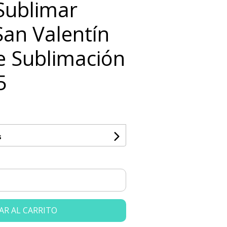
 Sublimar
an Valentín
ve Sublimación
5
s
AR AL CARRITO