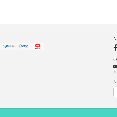
N
C
N