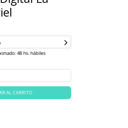
iel
s
imado: 48 hs. hábiles
AR AL CARRITO