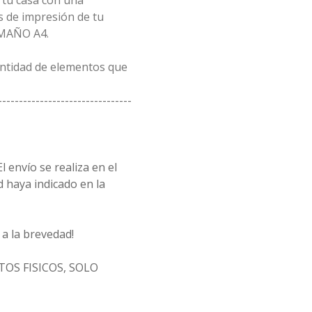
 tu casa con una
 de impresión de tu
AMAÑO A4.
antidad de elementos que
--------------------------------
l envío se realiza en el
d haya indicado en la
a la brevedad!
OS FISICOS, SOLO