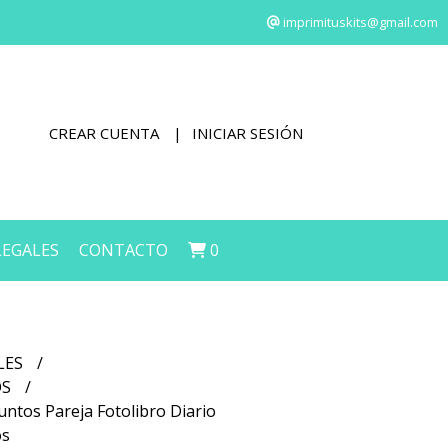
imprimituskits@gmail.com
CREAR CUENTA
INICIAR SESIÓN
LEGALES
CONTACTO
0
LES
OS
Juntos Pareja Fotolibro Diario
os