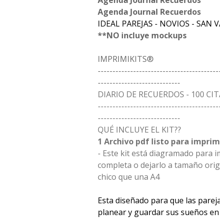
Agenda Journal Recuerdos
Agenda Journal Recuerdos
IDEAL PAREJAS - NOVIOS - SAN 
**NO incluye mockups
IMPRIMIKITS®
-----------------------------------------
----------------------------
DIARIO DE RECUERDOS - 100 CI
-----------------------------------------
----------------------------
QUÉ INCLUYE EL KIT??
1 Archivo pdf listo para imprim
- Este kit está diagramado para i
completa o dejarlo a tamaño ori
chico que una A4
Esta diseñado para que las parej
planear y guardar sus sueños e