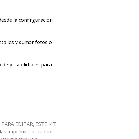
r
desde la confirguracion
etalles y sumar fotos o
 de posibilidades para
--------------------------------
PARA EDITAR, ESTE KIT
as imprimirlos cuantas