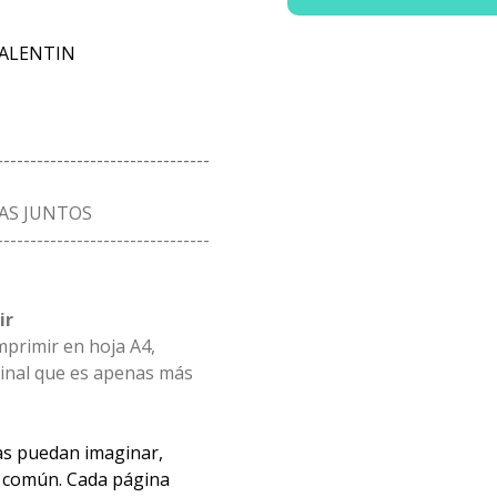
VALENTIN
--------------------------------
TAS JUNTOS
--------------------------------
ir
mprimir en hoja A4,
ginal que es apenas más
as puedan imaginar,
n común. Cada página