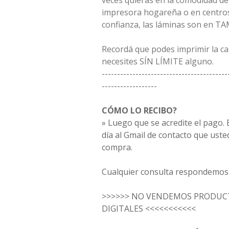
veces quieras en la comodidad de
impresora hogareña o en centros
confianza, las láminas son en T
Recordá que podes imprimir la c
necesites SÍN LÍMITE alguno.
-----------------------------------------
------------------
CÓMO LO RECIBO?
» Luego que se acredite el pago. E
día al Gmail de contacto que uste
compra.
Cualquier consulta respondemos 
>>>>>> NO VENDEMOS PRODUCT
DIGITALES <<<<<<<<<<<