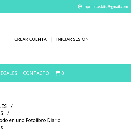
imprimituskits@gmail.com
CREAR CUENTA
INICIAR SESIÓN
LEGALES
CONTACTO
0
LES
OS
todo en uno Fotolibro Diario
os