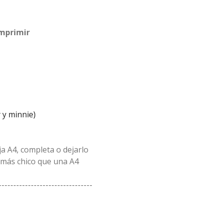
imprimir
y y minnie)
a A4, completa o dejarlo
 más chico que una A4
--------------------------------