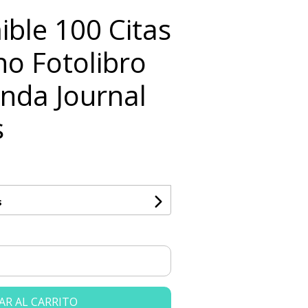
ible 100 Citas
no Fotolibro
enda Journal
s
s
AR AL CARRITO