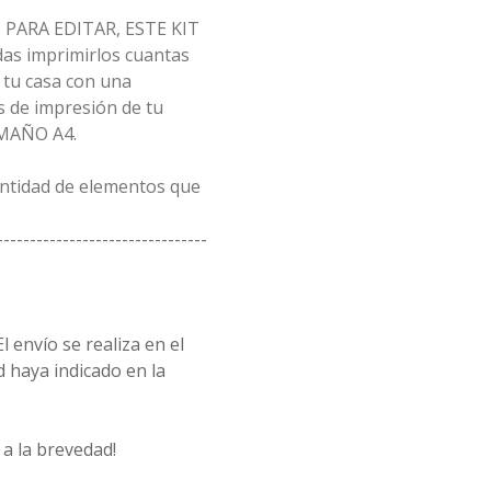
PARA EDITAR, ESTE KIT
as imprimirlos cuantas
 tu casa con una
 de impresión de tu
AMAÑO A4.
antidad de elementos que
--------------------------------
l envío se realiza en el
d haya indicado en la
a la brevedad!