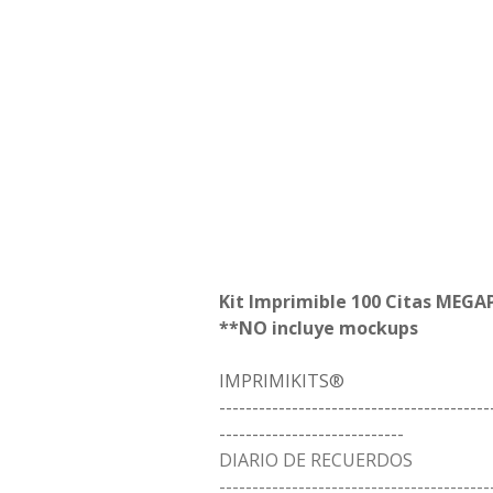
Kit Imprimible 100 Citas MEG
**NO incluye mockups
IMPRIMIKITS®
-----------------------------------------
----------------------------
DIARIO DE RECUERDOS
-----------------------------------------