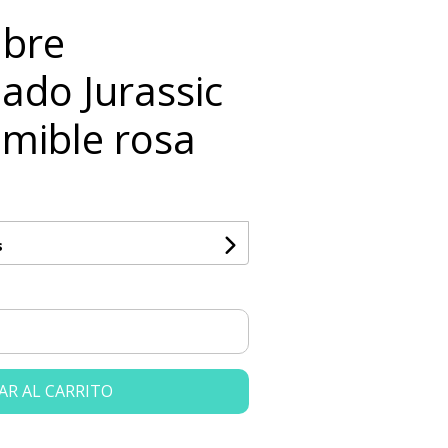
bre
ado Jurassic
imible rosa
s
AR AL CARRITO