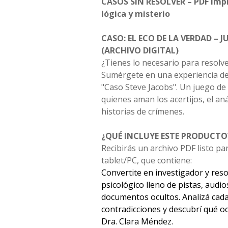
CASOS SIN RESOLVER – PDF Impr
lógica y misterio
CASO: EL ECO DE LA VERDAD – 
(ARCHIVO DIGITAL)
¿Tienes lo necesario para resolv
Sumérgete en una experiencia de 
"Caso Steve Jacobs". Un juego de
quienes aman los acertijos, el aná
historias de crímenes.
¿QUÉ INCLUYE ESTE PRODUCTO
Recibirás un archivo PDF listo pa
tablet/PC, que contiene:
Convertite en investigador y res
psicológico lleno de pistas, audio
documentos ocultos. Analizá cada
contradicciones y descubrí qué o
Dra. Clara Méndez.