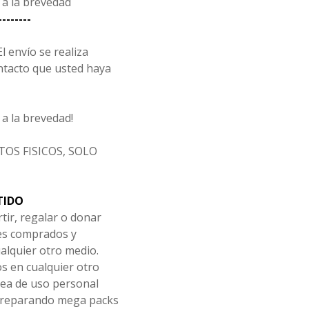
a la brevedad
--------
l envío se realiza
ntacto que usted haya
a la brevedad!
OS FISICOS, SOLO
TIDO
tir, regalar o donar
les comprados y
alquier otro medio.
os en cualquier otro
ea de uso personal
 preparando mega packs