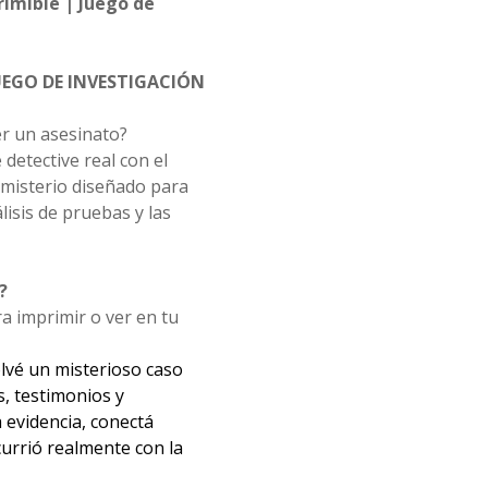
imible | Juego de
JUEGO DE INVESTIGACIÓN
er un asesinato?
detective real con el
 misterio diseñado para
lisis de pruebas y las
?
ra imprimir o ver en tu
olvé un misterioso caso
s, testimonios y
 evidencia, conectá
currió realmente con la