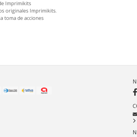
de Imprimikits
s originales Imprimikits.
la toma de acciones
N
C
N