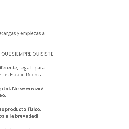
scargas y empiezas a
 QUE SIEMPRE QUISISTE
iferente, regalo para
e los Escape Rooms.
gital. No se enviará
eo.
s producto físico.
s a la brevedad!