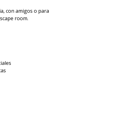
lia, con amigos o para
 escape room.
iales
tas