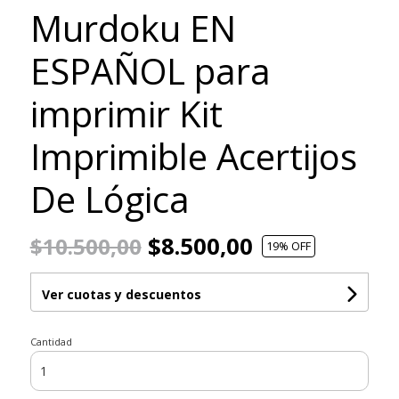
Murdoku EN
ESPAÑOL para
imprimir Kit
Imprimible Acertijos
De Lógica
$8.500,00
$10.500,00
19
% OFF
Ver cuotas y descuentos
Cantidad