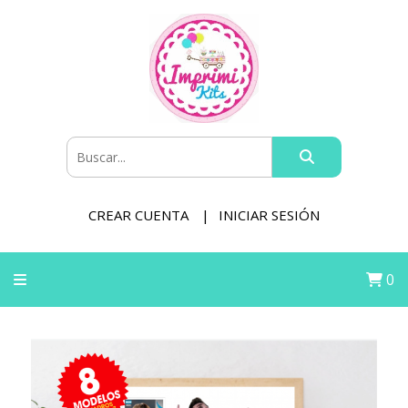
CREAR CUENTA
INICIAR SESIÓN
0