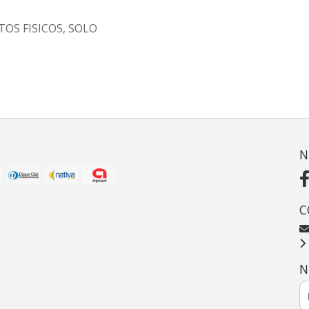
OS FISICOS, SOLO
N
C
N