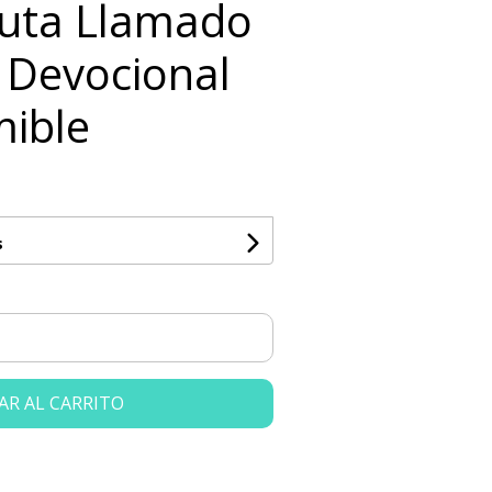
uta Llamado
o Devocional
mible
s
AR AL CARRITO