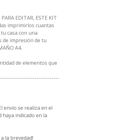
PARA EDITAR, ESTE KIT
as imprimirlos cuantas
 tu casa con una
 de impresión de tu
AMAÑO A4.
antidad de elementos que
--------------------------------
l envío se realiza en el
d haya indicado en la
a la brevedad!