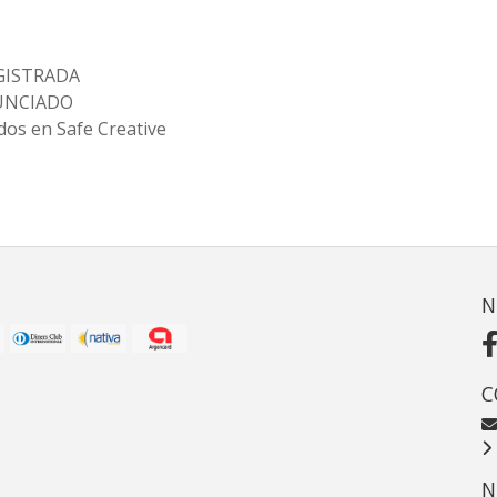
GISTRADA
NUNCIADO
dos en Safe Creative
N
C
N