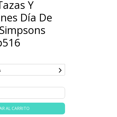
 Tazas Y
nes Día De
 Simpsons
p516
s
AR AL CARRITO