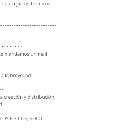
n para jarros térmicos.
--------------------------------
• • • • • • •
, te mandamos un mail
a la brevedad!
**
 creación y distribución
!
OS FISICOS, SOLO