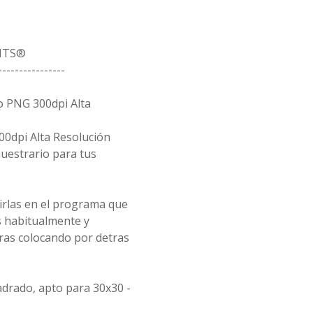
ITS®
----------------
o PNG 300dpi Alta
00dpi Alta Resolución
uestrario para tus
rirlas en el programa que
s habitualmente y
eras colocando por detras
drado, apto para 30x30 -