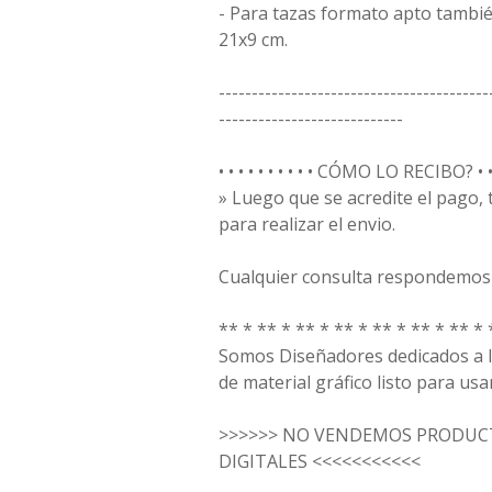
- Para tazas formato apto tambié
21x9 cm.
-----------------------------------------
----------------------------
• • • • • • • • • • CÓMO LO RECIBO? • • • 
» Luego que se acredite el pago
para realizar el envio.
Cualquier consulta respondemos 
** * ** * ** * ** * ** * ** * ** * 
Somos Diseñadores dedicados a la
de material gráfico listo para usar
>>>>>> NO VENDEMOS PRODUCT
DIGITALES <<<<<<<<<<<