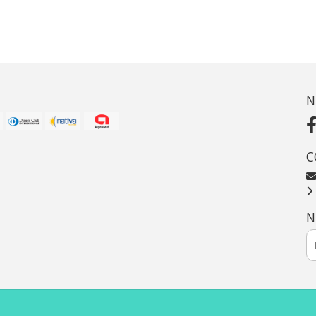
N
C
N