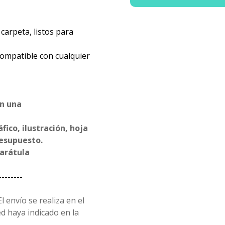
carpeta, listos para
compatible con cualquier
en una
ico, ilustración, hoja
resupuesto.
carátula
--------
l envío se realiza en el
d haya indicado en la