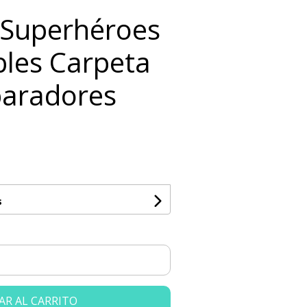
 Superhéroes
bles Carpeta
paradores
s
AR AL CARRITO