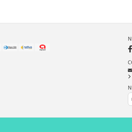
N
C
N