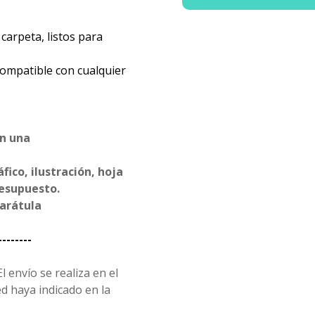
carpeta, listos para
compatible con cualquier
en una
ico, ilustración, hoja
resupuesto.
carátula
--------
l envío se realiza en el
d haya indicado en la