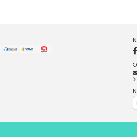
N
C
N