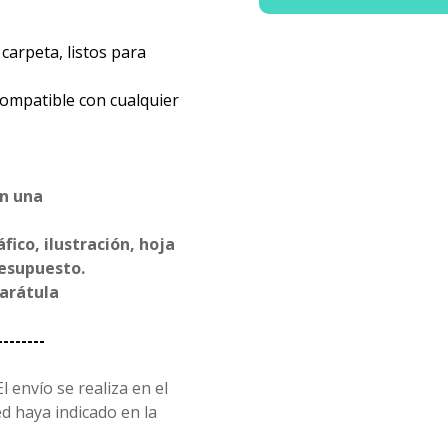
carpeta, listos para
compatible con cualquier
en una
ico, ilustración, hoja
resupuesto.
carátula
--------
l envío se realiza en el
d haya indicado en la