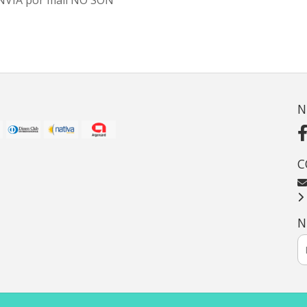
 ENVIA por mail NO SON
N
C
N