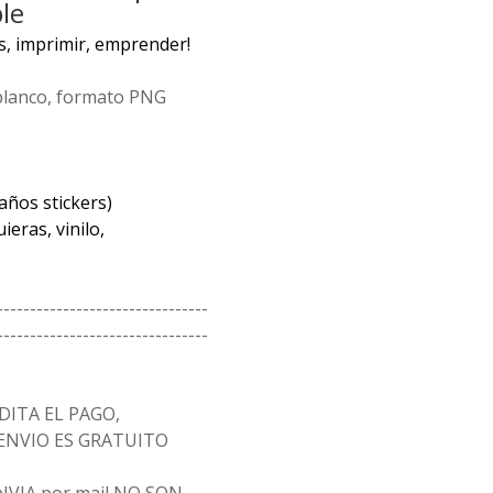
le
s, imprimir, emprender!
blanco, formato PNG
años stickers)
eras, vinilo,
--------------------------------
--------------------------------
ITA EL PAGO,
 ENVIO ES GRATUITO