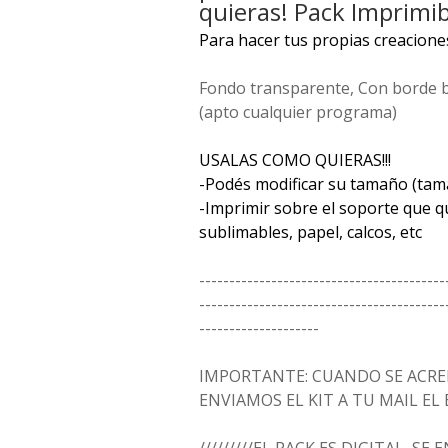
quieras! Pack Imprimib
Para hacer tus propias creacione
Fondo transparente, Con borde 
(apto cualquier programa)
USALAS COMO QUIERAS!!!
-Podés modificar su tamaño (tam
-Imprimir sobre el soporte que qui
sublimables, papel, calcos, etc
-----------------------------------------
-----------------------------------------
--------------------
IMPORTANTE: CUANDO SE ACRED
ENVIAMOS EL KIT A TU MAIL EL