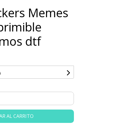
ickers Memes
primible
rmos dtf
s
AR AL CARRITO