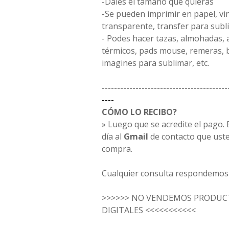
-Dales el tamaño que quieras
-Se pueden imprimir en papel, vini
transparente, transfer para subli
- Podes hacer tazas, almohadas,
térmicos, pads mouse, remeras, b
imagines para sublimar, etc.
-----------------------------------------
----
CÓMO LO RECIBO?
» Luego que se acredite el pago. E
día al
Gmail
de contacto que uste
compra.
Cualquier consulta respondemos 
>>>>>> NO VENDEMOS PRODUCT
DIGITALES <<<<<<<<<<<