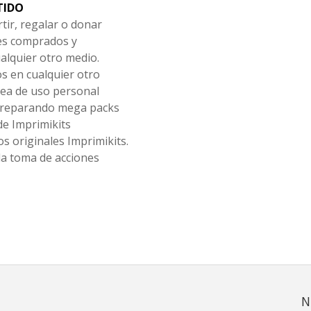
TIDO
tir, regalar o donar
les comprados y
alquier otro medio.
os en cualquier otro
ea de uso personal
 preparando mega packs
de Imprimikits
s originales Imprimikits.
la toma de acciones
N