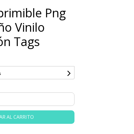
primible Png
ño Vinilo
ón Tags
s
AR AL CARRITO