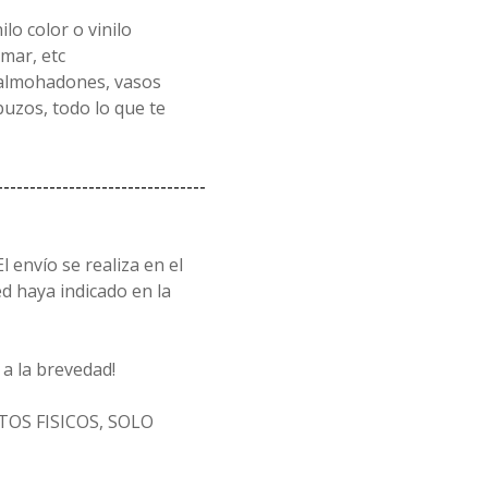
lo color o vinilo
mar, etc
 almohadones, vasos
uzos, todo lo que te
--------------------------------
l envío se realiza en el
d haya indicado en la
a la brevedad!
OS FISICOS, SOLO