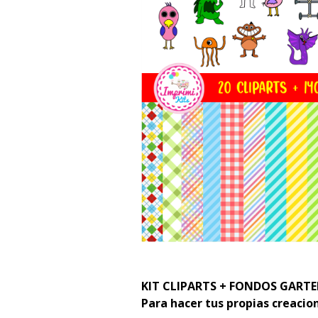
KIT CLIPARTS + FONDOS GART
Para hacer tus propias creacio