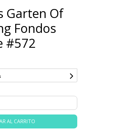
ts Garten Of
ng Fondos
e #572
s
AR AL CARRITO