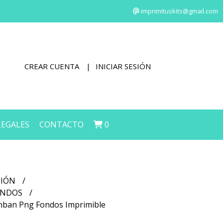
imprimituskits@gmail.com
CREAR CUENTA
INICIAR SESIÓN
LEGALES
CONTACTO
0
CIÓN
FONDOS
anban Png Fondos Imprimible