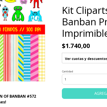
Kit Clipar
Banban P
Imprimibl
$1.740,00
Ver cuotas y descuento
Cantidad
AGREG
EN OF BANBAN #572
nes!