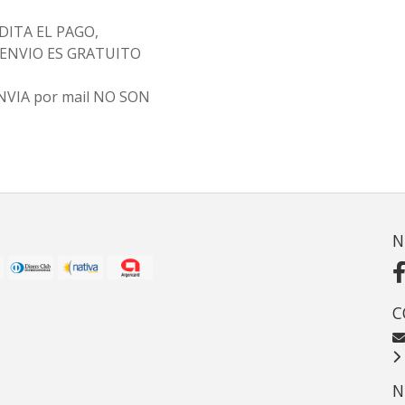
ITA EL PAGO,
L ENVIO ES GRATUITO
 ENVIA por mail NO SON
N
C
N