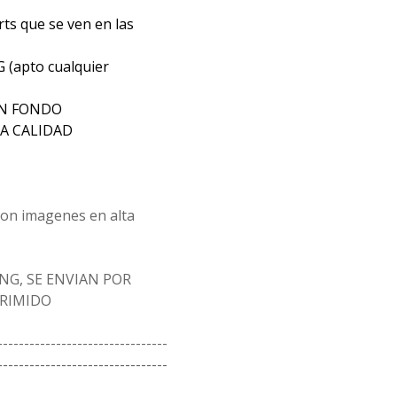
rts que se ven en las
G (apto cualquier
IN FONDO
A CALIDAD
 son imagenes en alta
NG, SE ENVIAN POR
PRIMIDO
--------------------------------
--------------------------------