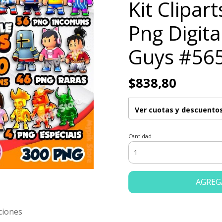
Kit Clipar
Png Digit
Guys #56
$838,80
Ver cuotas y descuento
Cantidad
AGREG
ciones