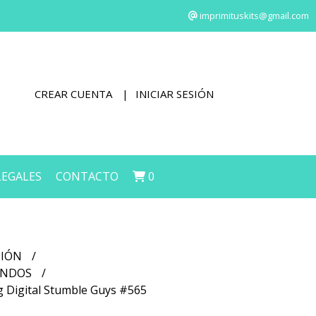
imprimituskits@gmail.com
CREAR CUENTA
INICIAR SESIÓN
LEGALES
CONTACTO
0
CIÓN
FONDOS
g Digital Stumble Guys #565