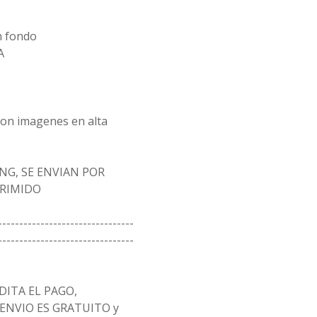
n fondo
A
 son imagenes en alta
NG, SE ENVIAN POR
PRIMIDO
--------------------------------
--------------------------------
ITA EL PAGO,
 ENVIO ES GRATUITO y