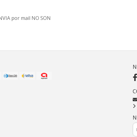
 ENVIA por mail NO SON
N
C
N