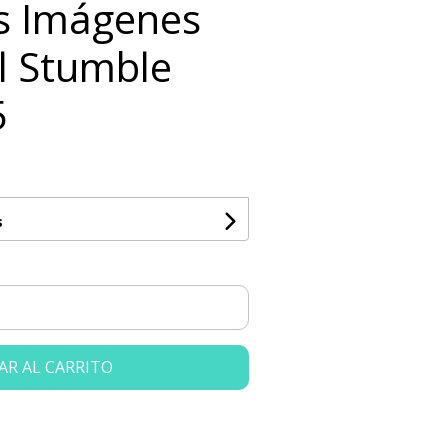
ts Imágenes
al Stumble
5
s
AR AL CARRITO