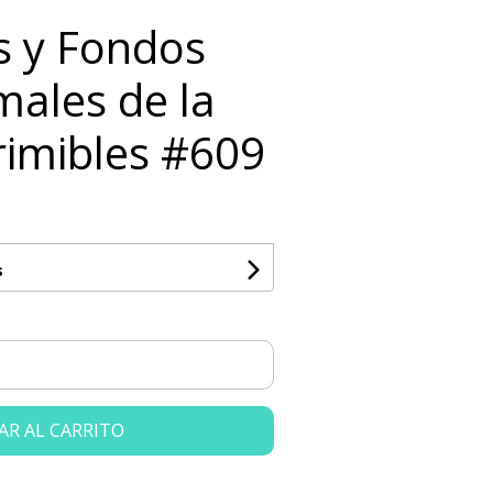
ts y Fondos
males de la
rimibles #609
s
AR AL CARRITO