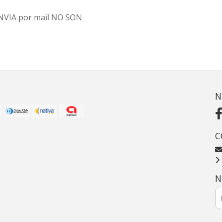
 ENVIA por mail NO SON
N
C
N