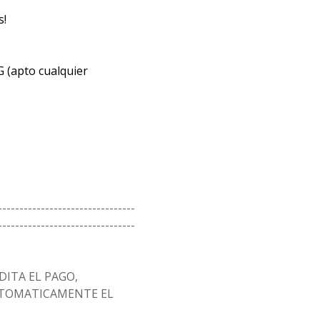
s!
G (apto cualquier
--------------------------------
--------------------------------
ITA EL PAGO,
AUTOMATICAMENTE EL