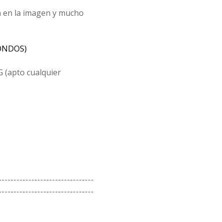
n en la imagen y mucho
ONDOS)
G (apto cualquier
--------------------------------
--------------------------------