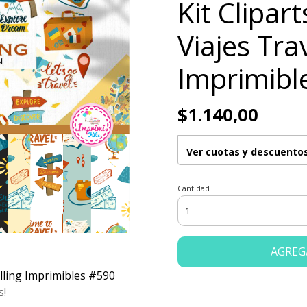
Kit Clipar
Viajes Tra
Imprimibl
$1.140,00
Ver cuotas y descuento
Cantidad
AGREG
elling Imprimibles #590
s!