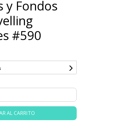
ts y Fondos
velling
es #590
s
AR AL CARRITO