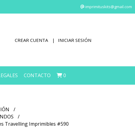
imprimituskits@gmail.com
CREAR CUENTA
INICIAR SESIÓN
LEGALES
CONTACTO
0
CIÓN
FONDOS
jes Travelling Imprimibles #590