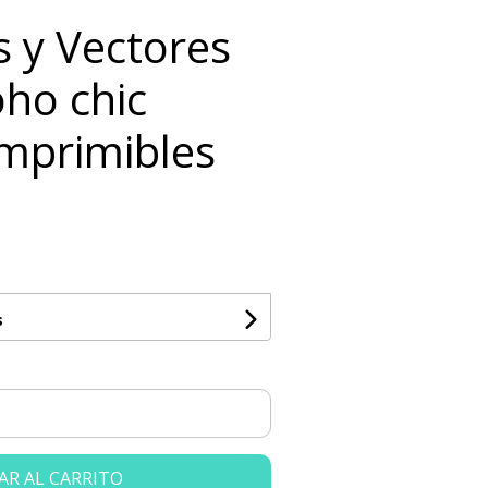
ts y Vectores
oho chic
Imprimibles
s
AR AL CARRITO