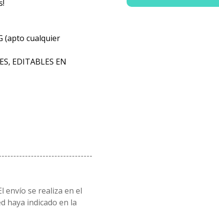
s!
G (apto cualquier
S, EDITABLES EN
--------------------------------
l envío se realiza en el
d haya indicado en la