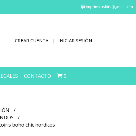
imprimituskits@gmail.com
CREAR CUENTA
INICIAR SESIÓN
LEGALES
CONTACTO
0
CIÓN
FONDOS
coiris boho chic nordicos