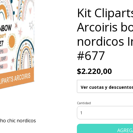
Kit Clipar
Arcoiris b
nordicos 
#677
$2.220,00
Ver cuotas y descuento
Cantidad
oho chic nordicos
AGREG