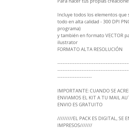
Para hacer tus propias creacione
Incluye todos los elementos que 
todo en alta calidad - 300 DPI PN
programa)
y también en formato VECTOR par
ilustrator
FORMATO ALTA RESOLUCIÓN
-----------------------------------------
-----------------------------------------
--------------------
IMPORTANTE: CUANDO SE ACRED
ENVIAMOS EL KIT A TU MAIL 
ENVIO ES GRATUITO
/////////EL PACK ES DIGITAL, SE
IMPRESOS///////