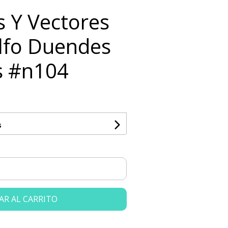
ts Y Vectores
lfo Duendes
s #n104
s
AR AL CARRITO