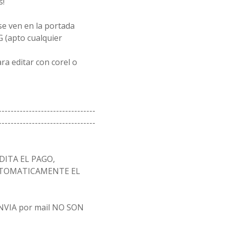
s!
se ven en la portada
G (apto cualquier
a editar con corel o
--------------------------------
--------------------------------
ITA EL PAGO,
AUTOMATICAMENTE EL
 ENVIA por mail NO SON