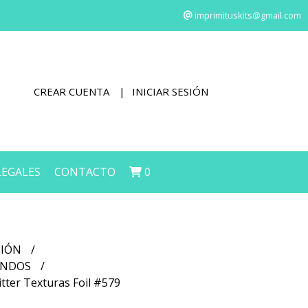
imprimituskits@gmail.com
CREAR CUENTA
INICIAR SESIÓN
LEGALES
CONTACTO
0
CIÓN
FONDOS
itter Texturas Foil #579