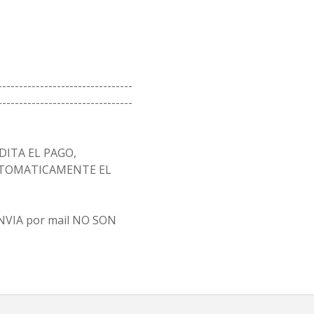
--------------------------------
--------------------------------
ITA EL PAGO,
AUTOMATICAMENTE EL
 ENVIA por mail NO SON