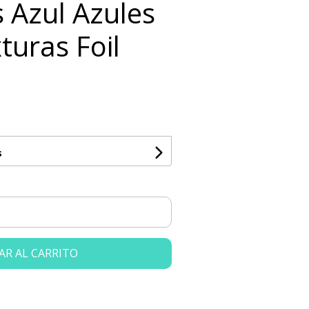
 Azul Azules
xturas Foil
s
AR AL CARRITO