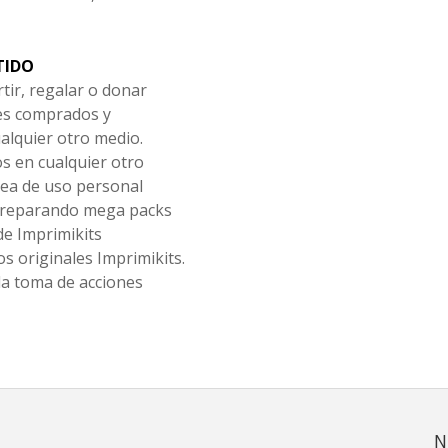
TIDO
tir, regalar o donar
les comprados y
alquier otro medio.
os en cualquier otro
ea de uso personal
 preparando mega packs
de Imprimikits
s originales Imprimikits.
la toma de acciones
N