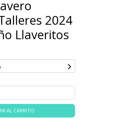
Llavero
Talleres 2024
ño Llaveritos
s
AR AL CARRITO