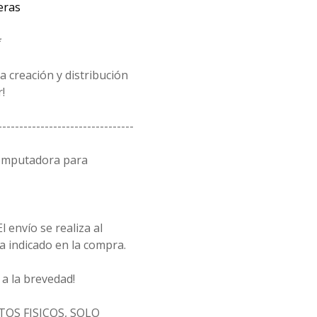
eras
*
 creación y distribución
!
--------------------------------
computadora para
l envío se realiza al
a indicado en la compra.
a la brevedad!
OS FISICOS, SOLO