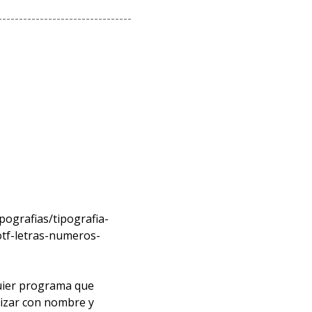
--------------------------------
pografias/tipografia-
otf-letras-numeros-
quier programa que
lizar con nombre y