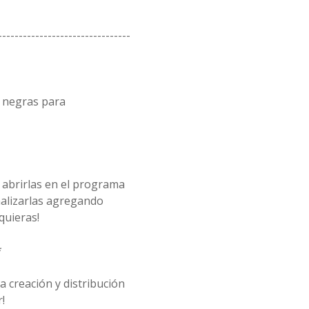
--------------------------------
s negras para
 abrirlas en el programa
alizarlas agregando
quieras!
*
 creación y distribución
!