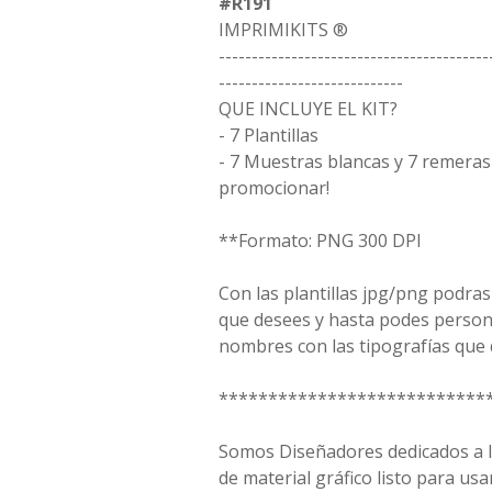
#R191
IMPRIMIKITS ®
-----------------------------------------
----------------------------
QUE INCLUYE EL KIT?
- 7 Plantillas
- 7 Muestras blancas y 7 remera
promocionar!
**Formato: PNG 300 DPI
Con las plantillas jpg/png podras
que desees y hasta podes person
nombres con las tipografías que 
***************************
Somos Diseñadores dedicados a la
de material gráfico listo para usar