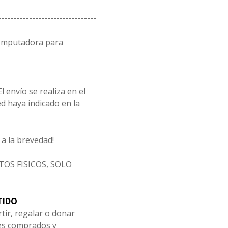
--------------------------------
computadora para
l envío se realiza en el
d haya indicado en la
a la brevedad!
OS FISICOS, SOLO
TIDO
tir, regalar o donar
les comprados y