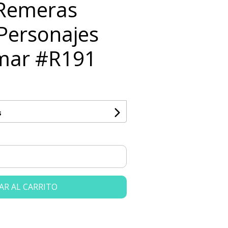
s Remeras
Personajes
mar #R191
s
AR AL CARRITO