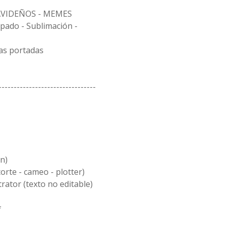
AVIDEÑOS - MEMES
pado - Sublimación -
las portadas
--------------------------------
ón)
 corte - cameo - plotter)
trator (texto no editable)
*