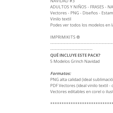
NAVIDAD #3
ADULTOS Y NIÑOS - FRASES - N
Vectores - PNG - Diseños - Estam
Vinilo textil
Podes ver todos los modelos en 
IMPRIMIKITS ®
-----------------------------------------
----------------------------
QUÉ INCLUYE ESTE PACK?
5 Modelos Grinch Navidad
Formatos:
PNG alta calidad (ideal sublimaci
PDF Vectores (ideal vinilo textil -
Vectores editables en corel o ilus
***************************