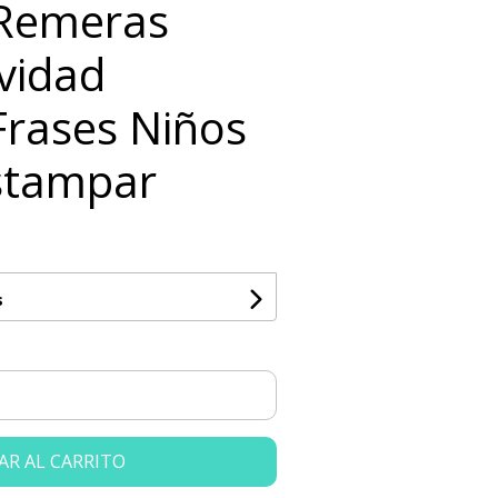
s Remeras
vidad
Frases Niños
stampar
s
AR AL CARRITO