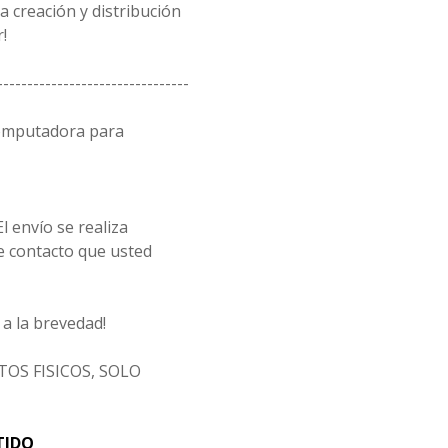
 creación y distribución
!
--------------------------------
computadora para
l envío se realiza
e contacto que usted
a la brevedad!
OS FISICOS, SOLO
TIDO