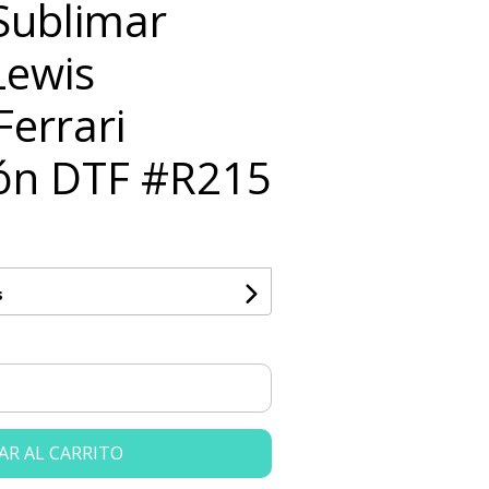
 Sublimar
Lewis
Ferrari
ón DTF #R215
s
AR AL CARRITO