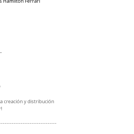
s Hamilton Ferrari
.
*
 creación y distribución
!
--------------------------------