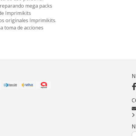
 preparando mega packs
de Imprimikits
s originales Imprimikits.
la toma de acciones
N
C
N