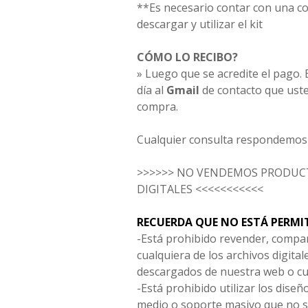
**Es necesario contar con una 
descargar y utilizar el kit
CÓMO LO RECIBO?
» Luego que se acredite el pago. E
día al
Gmail
de contacto que uste
compra.
Cualquier consulta respondemos 
>>>>>> NO VENDEMOS PRODUCT
DIGITALES <<<<<<<<<<<
RECUERDA QUE NO ESTÁ PERMI
-Está prohibido revender, compar
cualquiera de los archivos digita
descargados de nuestra web o cu
-Está prohibido utilizar los diseñ
medio o soporte masivo que no s