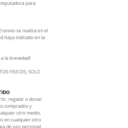
computadora para
l envío se realiza en el
d haya indicado en la
a la brevedad!
OS FISICOS, SOLO
TIDO
tir, regalar o donar
les comprados y
alquier otro medio.
os en cualquier otro
ea de uso personal