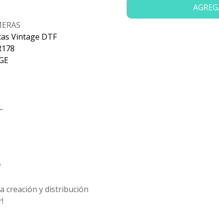
AGREG
MERAS
cas Vintage DTF
R178
GE
.
*
 creación y distribución
!