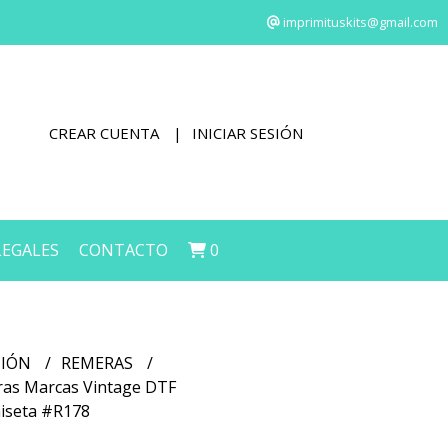
imprimituskits@gmail.com
CREAR CUENTA
INICIAR SESIÓN
LEGALES
CONTACTO
0
CIÓN
REMERAS
eras Marcas Vintage DTF
iseta #R178