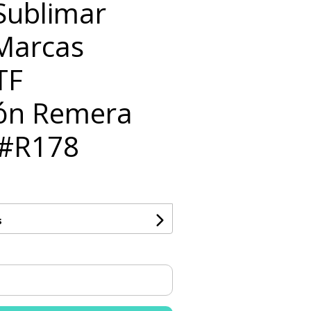
 Sublimar
Marcas
TF
ión Remera
 #R178
s