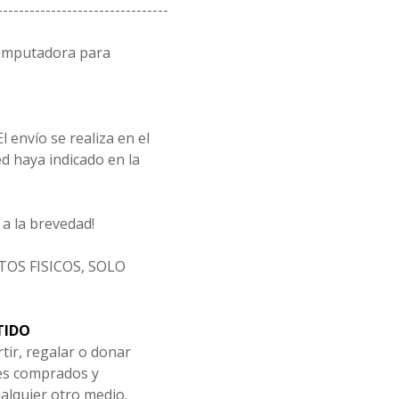
--------------------------------
computadora para
l envío se realiza en el
d haya indicado en la
a la brevedad!
OS FISICOS, SOLO
TIDO
tir, regalar o donar
les comprados y
alquier otro medio.