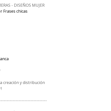
ERAS - DISEÑOS MUJER
r Frases chicas
lanca
*
 creación y distribución
!
--------------------------------