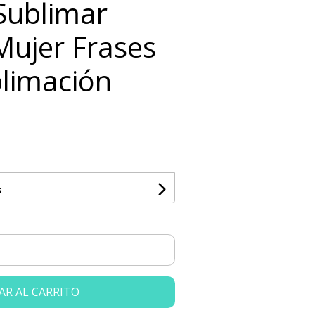
 Sublimar
ujer Frases
blimación
s
AR AL CARRITO