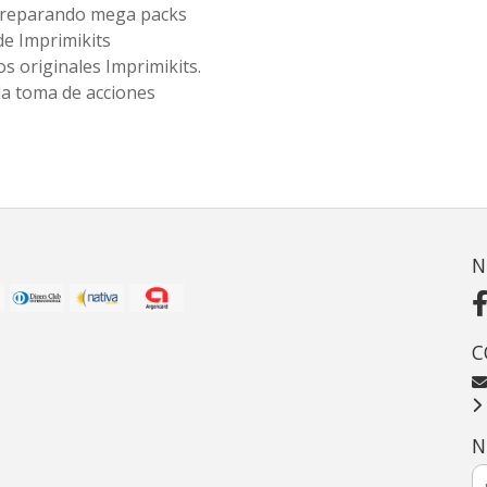
 preparando mega packs
de Imprimikits
s originales Imprimikits.
la toma de acciones
N
C
N