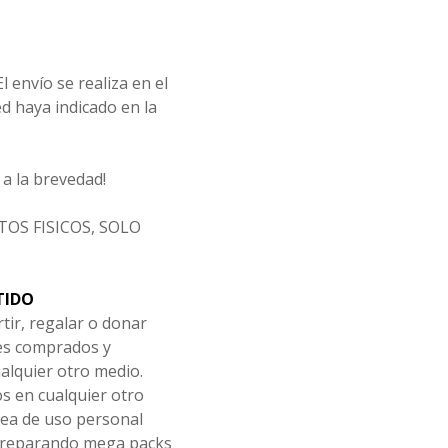
l envío se realiza en el
d haya indicado en la
a la brevedad!
OS FISICOS, SOLO
TIDO
tir, regalar o donar
les comprados y
alquier otro medio.
os en cualquier otro
ea de uso personal
 preparando mega packs