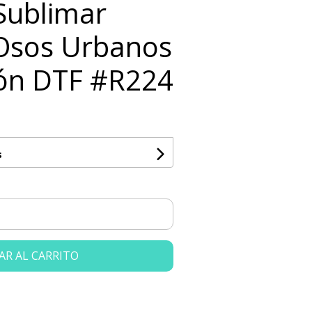
 Sublimar
Osos Urbanos
ón DTF #R224
s
AR AL CARRITO