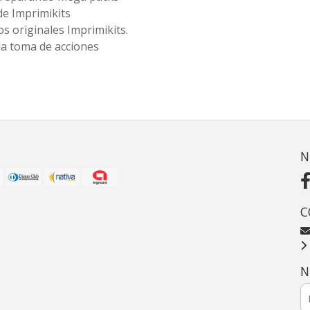
de Imprimikits
s originales Imprimikits.
la toma de acciones
N
C
N