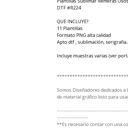
Plantillas Sublimar Remeras Oso
DTF #R224
QUE INCLUYE?
11 Plantillas
Formato PNG alta calidad
Apto dtf , sublimación, serigrafia...
Incluye muestras varias (ver port
***************************
Somos Diseñadores dedicados a la
de material gráfico listo para usar
-----------------------------------------
------------------
**Es necesario contar con una 