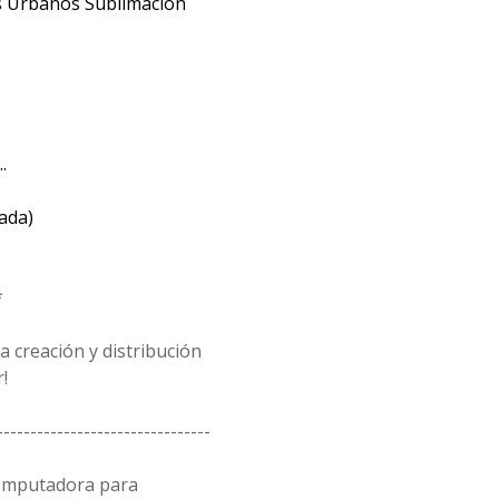
s Urbanos Sublimación
.
ada)
*
 creación y distribución
!
--------------------------------
computadora para