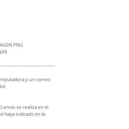
MAGEN PNG
NAR
--------------------------------
omputadora y un correo
kit
l envío se realiza en el
d haya indicado en la