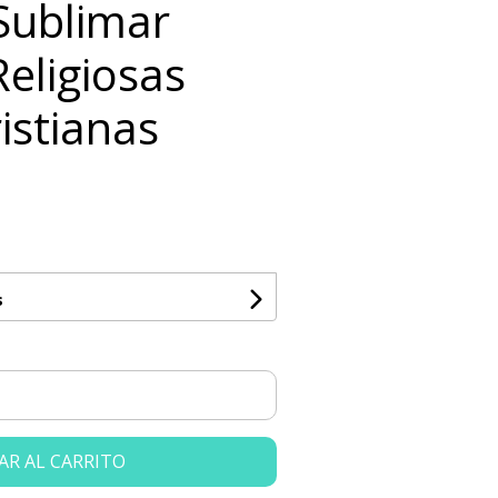
 Sublimar
eligiosas
ristianas
s
AR AL CARRITO