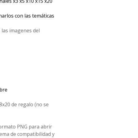
les x3 x5 x10 x15 x20
arlos con las temáticas
 las imagenes del
mbre
8x20 de regalo (no se
formato PNG para abrir
ema de compatibilidad y