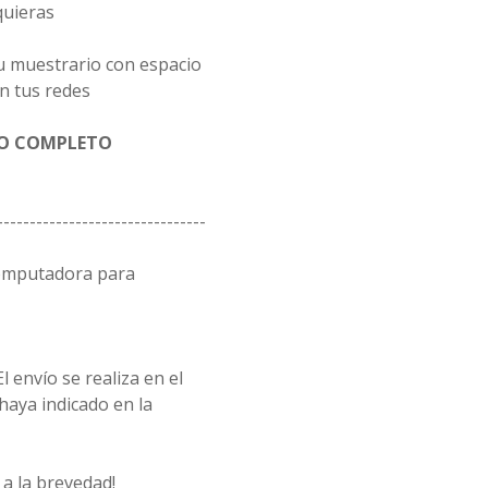
quieras
u muestrario con espacio
n tus redes
GO COMPLETO
--------------------------------
computadora para
l envío se realiza en el
 haya indicado en la
a la brevedad!