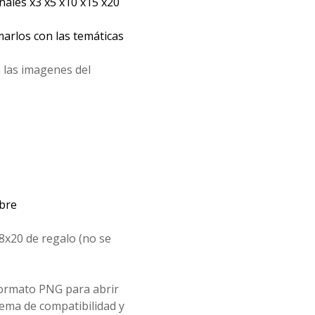
les x3 x5 x10 x15 x20
arlos con las temáticas
 las imagenes del
mbre
8x20 de regalo (no se
formato PNG para abrir
ema de compatibilidad y