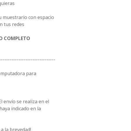
quieras
u muestrario con espacio
n tus redes
GO COMPLETO
--------------------------------
computadora para
l envío se realiza en el
 haya indicado en la
a la brevedad!