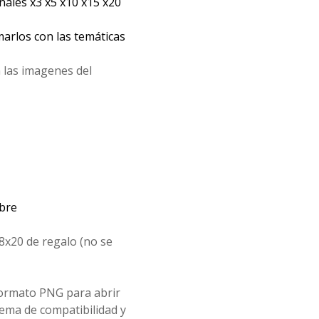
les x3 x5 x10 x15 x20
arlos con las temáticas
 las imagenes del
mbre
8x20 de regalo (no se
formato PNG para abrir
ema de compatibilidad y