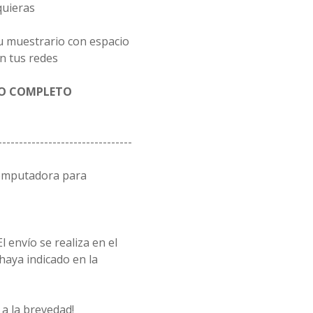
quieras
u muestrario con espacio
n tus redes
GO COMPLETO
--------------------------------
computadora para
l envío se realiza en el
 haya indicado en la
a la brevedad!