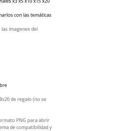
les x3 x5 x10 x15 x20
arlos con las temáticas
 las imagenes del
mbre
8x20 de regalo (no se
formato PNG para abrir
ema de compatibilidad y