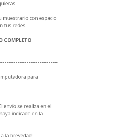
quieras
u muestrario con espacio
n tus redes
GO COMPLETO
--------------------------------
computadora para
l envío se realiza en el
 haya indicado en la
a la brevedad!