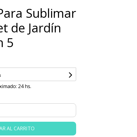
 Para Sublimar
t de Jardín
n 5
s
ximado: 24 hs.
AR AL CARRITO