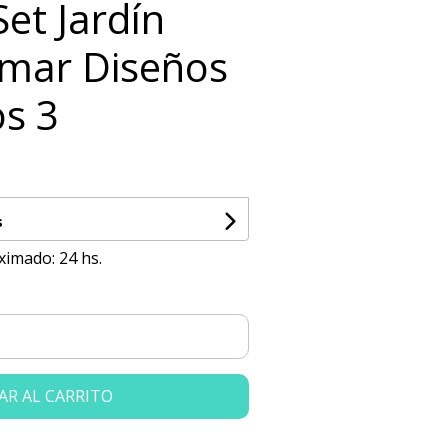
Set Jardín
imar Diseños
os 3
s
ximado: 24 hs.
AR AL CARRITO