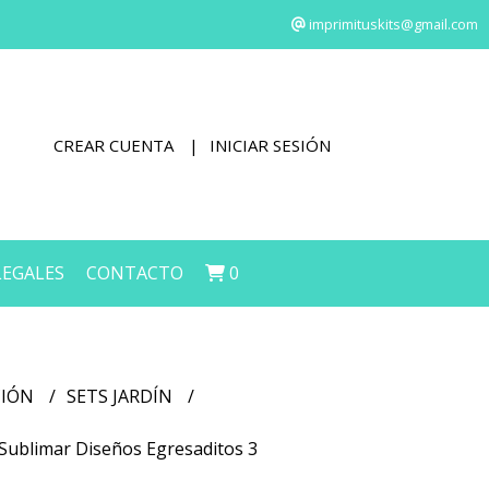
imprimituskits@gmail.com
CREAR CUENTA
INICIAR SESIÓN
LEGALES
CONTACTO
0
CIÓN
SETS JARDÍN
a Sublimar Diseños Egresaditos 3