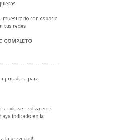
quieras
u muestrario con espacio
n tus redes
GO COMPLETO
--------------------------------
computadora para
l envío se realiza en el
 haya indicado en la
a la brevedad!