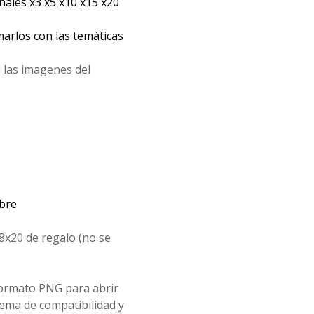
les x3 x5 x10 x15 x20
arlos con las temáticas
 las imagenes del
mbre
8x20 de regalo (no se
formato PNG para abrir
ema de compatibilidad y