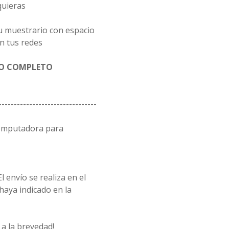
quieras
u muestrario con espacio
n tus redes
GO COMPLETO
--------------------------------
computadora para
l envío se realiza en el
 haya indicado en la
a la brevedad!