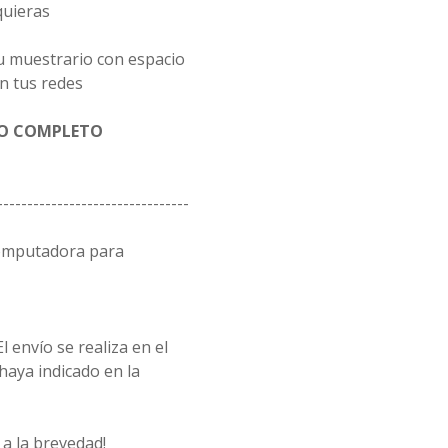
quieras
u muestrario con espacio
n tus redes
GO COMPLETO
--------------------------------
computadora para
l envío se realiza en el
 haya indicado en la
a la brevedad!