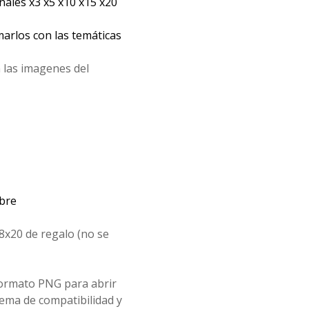
les x3 x5 x10 x15 x20
arlos con las temáticas
 las imagenes del
mbre
8x20 de regalo (no se
formato PNG para abrir
ema de compatibilidad y