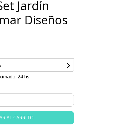
Set Jardín
imar Diseños
s
ximado: 24 hs.
AR AL CARRITO