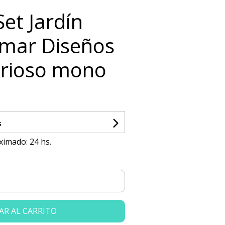
Set Jardín
imar Diseños
curioso mono
s
ximado: 24 hs.
AR AL CARRITO