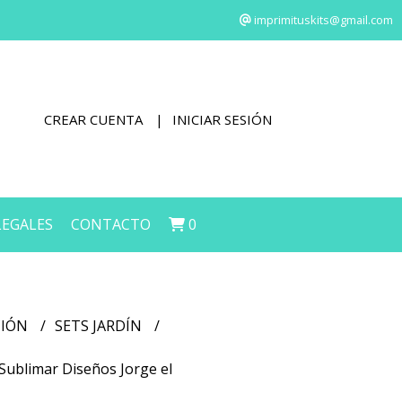
imprimituskits@gmail.com
CREAR CUENTA
INICIAR SESIÓN
LEGALES
CONTACTO
0
CIÓN
SETS JARDÍN
a Sublimar Diseños Jorge el