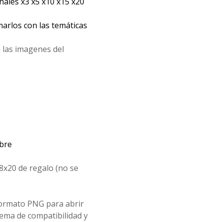
les x3 x5 x10 x15 x20
arlos con las temáticas
 las imagenes del
mbre
8x20 de regalo (no se
formato PNG para abrir
ema de compatibilidad y