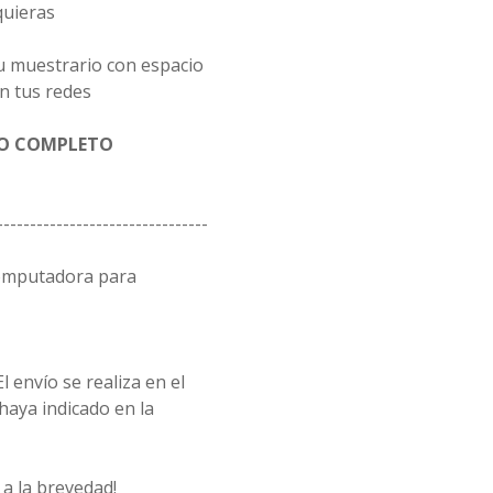
quieras
u muestrario con espacio
n tus redes
GO COMPLETO
--------------------------------
computadora para
l envío se realiza en el
 haya indicado en la
a la brevedad!