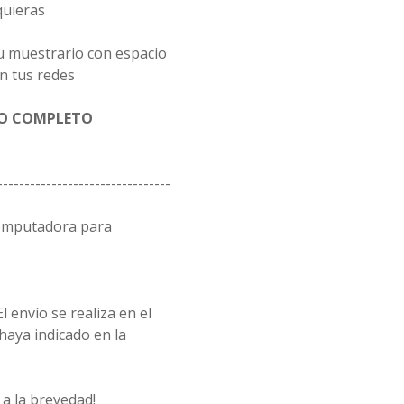
quieras
u muestrario con espacio
n tus redes
GO COMPLETO
--------------------------------
computadora para
l envío se realiza en el
 haya indicado en la
a la brevedad!