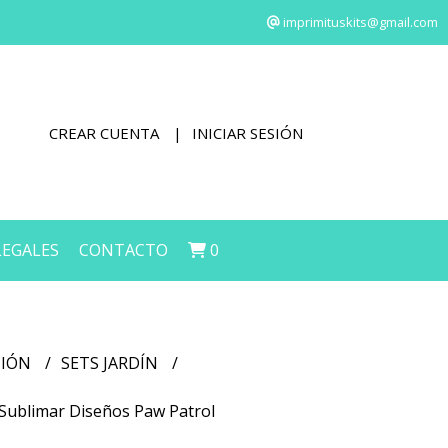
imprimituskits@gmail.com
CREAR CUENTA
INICIAR SESIÓN
LEGALES
CONTACTO
0
CIÓN
SETS JARDÍN
a Sublimar Diseños Paw Patrol