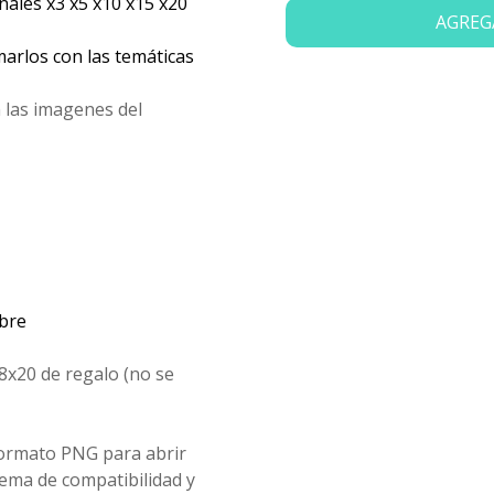
les x3 x5 x10 x15 x20
AGREG
arlos con las temáticas
 las imagenes del
mbre
8x20 de regalo (no se
formato PNG para abrir
ema de compatibilidad y