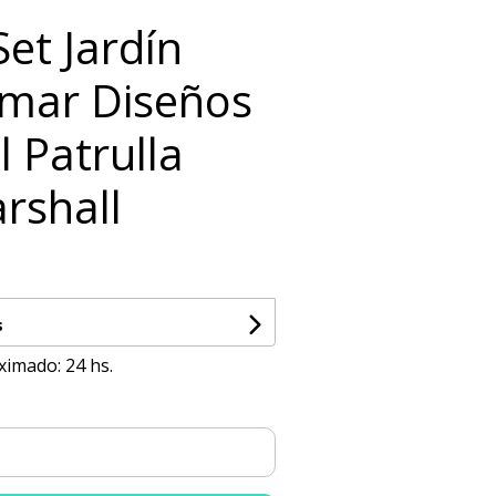
Set Jardín
imar Diseños
 Patrulla
rshall
s
ximado: 24 hs.