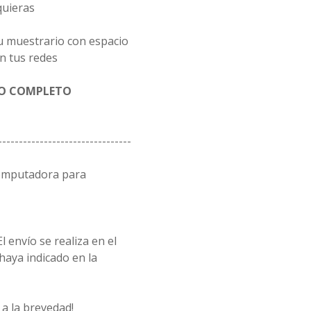
quieras
u muestrario con espacio
n tus redes
GO COMPLETO
--------------------------------
computadora para
l envío se realiza en el
 haya indicado en la
a la brevedad!