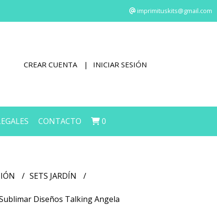
imprimituskits@gmail.com
CREAR CUENTA
INICIAR SESIÓN
LEGALES
CONTACTO
0
CIÓN
SETS JARDÍN
a Sublimar Diseños Talking Angela