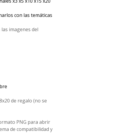
les x3 x5 x10 x15 x20
arlos con las temáticas
 las imagenes del
mbre
8x20 de regalo (no se
formato PNG para abrir
ema de compatibilidad y