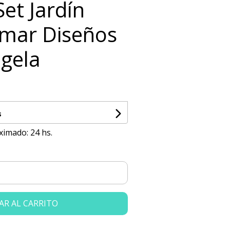
Set Jardín
imar Diseños
ngela
s
ximado: 24 hs.
AR AL CARRITO