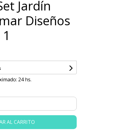
Set Jardín
imar Diseños
 1
s
ximado: 24 hs.
AR AL CARRITO