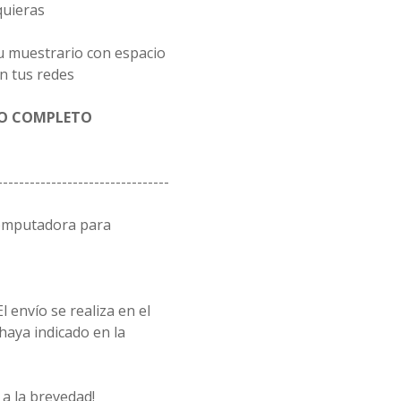
quieras
u muestrario con espacio
n tus redes
GO COMPLETO
--------------------------------
computadora para
l envío se realiza en el
 haya indicado en la
a la brevedad!