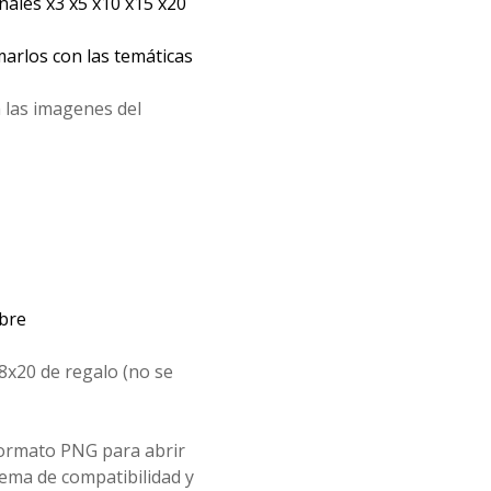
les x3 x5 x10 x15 x20
arlos con las temáticas
 las imagenes del
mbre
8x20 de regalo (no se
formato PNG para abrir
ema de compatibilidad y